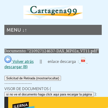
MENU ↓↑
Documento: "210927124637-DAX_MP02a_VT11.pdf"
Volver atrás
|| enlace descarga :
descargar (B)
Solicitud de Retirada (mostrar/ocultar)
-------------------
VISOR DE DOCUMENTOS (
):
si no ve el documento haga click aqui para recargar la página