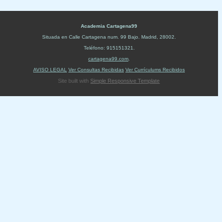
Academia Cartagena99
Situada en
Calle Cartagena num. 99 Bajo
.
Madrid
,
28002
.
Teléfono:
915151321
.
cartagena99.com
.
AVISO LEGAL
Ver Consultas Recibidas
Ver Currículums Recibidos
Site built with
Simple Responsive Template