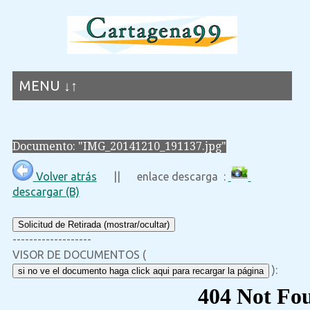
MENU ↓↑
Documento: "IMG_20141210_191137.jpg"
Volver atrás
|| enlace descarga :
descargar (B)
Solicitud de Retirada (mostrar/ocultar)
-------------------
VISOR DE DOCUMENTOS (
):
si no ve el documento haga click aqui para recargar la página