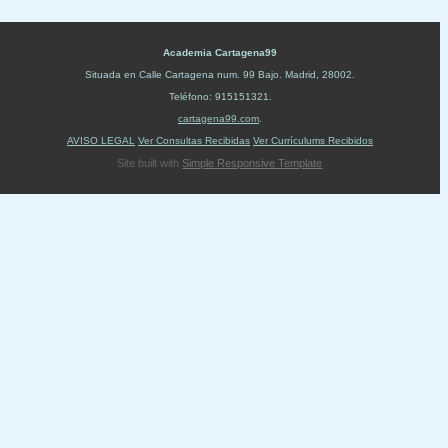
Academia Cartagena99
Situada en
Calle Cartagena num. 99 Bajo
.
Madrid
,
28002
.
Teléfono:
915151321
.
cartagena99.com
.
AVISO LEGAL
Ver Consultas Recibidas
Ver Currículums Recibidos
Site built with
Simple Responsive Template