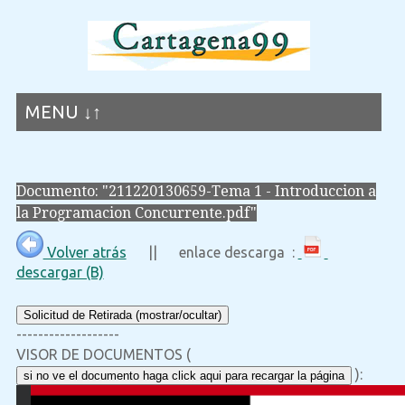
MENU ↓↑
Documento: "211220130659-Tema 1 - Introduccion a
la Programacion Concurrente.pdf"
Volver atrás
|| enlace descarga :
descargar (B)
Solicitud de Retirada (mostrar/ocultar)
-------------------
VISOR DE DOCUMENTOS (
):
si no ve el documento haga click aqui para recargar la página