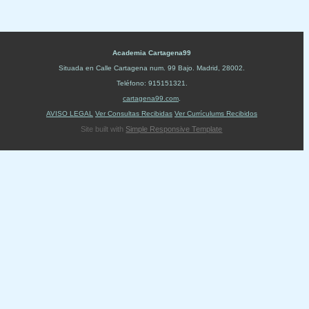
Academia Cartagena99
Situada en
Calle Cartagena num. 99 Bajo
.
Madrid
,
28002
.
Teléfono:
915151321
.
cartagena99.com
.
AVISO LEGAL
Ver Consultas Recibidas
Ver Currículums Recibidos
Site built with
Simple Responsive Template