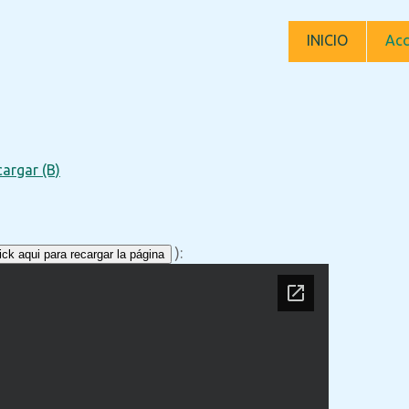
INICIO
Acc
argar (B)
):
ck aqui para recargar la página