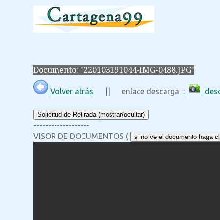
Documento: "220103191044-IMG-0488.JPG"
Volver atrás
|| enlace descarga :
desc
Solicitud de Retirada (mostrar/ocultar)
-------------------
VISOR DE DOCUMENTOS (
si no ve el documento haga cli