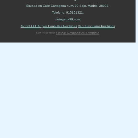
Situada en
Calle Cartagena num. 99 Bajo
.
Madrid
,
28002
.
Teléfono:
915151321
.
cartagena99.com
.
AVISO LEGAL
Ver Consultas Recibidas
Ver Currículums Recibidos
Site built with
Simple Responsive Template