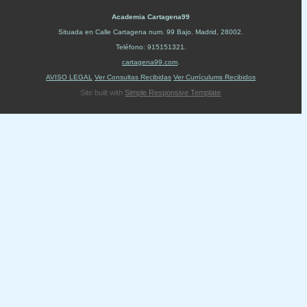
Academia Cartagena99
Situada en
Calle Cartagena num. 99 Bajo
.
Madrid
,
28002
.
Teléfono:
915151321
.
cartagena99.com
.
AVISO LEGAL
Ver Consultas Recibidas
Ver Currículums Recibidos
Site built with
Simple Responsive Template