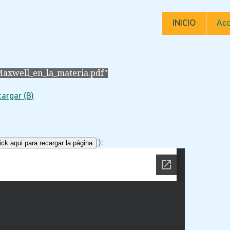
INICIO
Acc
axwell_en_la_materia.pdf"
argar (B)
):
ck aqui para recargar la página