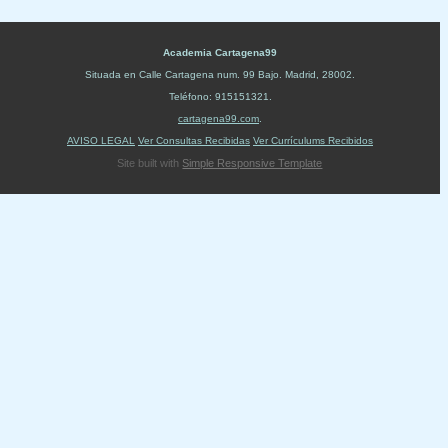
Academia Cartagena99
Situada en
Calle Cartagena num. 99 Bajo
.
Madrid
,
28002
.
Teléfono:
915151321
.
cartagena99.com
.
AVISO LEGAL
Ver Consultas Recibidas
Ver Currículums Recibidos
Site built with
Simple Responsive Template