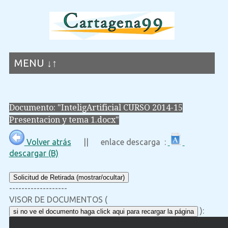
MENU ↓↑
Documento: "InteligArtificial CURSO 2014-15
Presentacion y tema 1.docx"
Volver atrás
|| enlace descarga :
descargar (B)
Solicitud de Retirada (mostrar/ocultar)
-------------------
VISOR DE DOCUMENTOS (
):
si no ve el documento haga click aqui para recargar la página