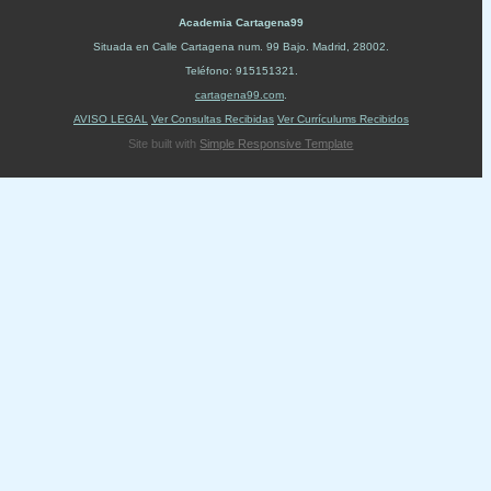
Academia Cartagena99
Situada en
Calle Cartagena num. 99 Bajo
.
Madrid
,
28002
.
Teléfono:
915151321
.
cartagena99.com
.
AVISO LEGAL
Ver Consultas Recibidas
Ver Currículums Recibidos
Site built with
Simple Responsive Template