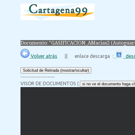
Documento: "GASIFICACION_AMacias2 (Autoguar
Volver atrás
|| enlace descarga :
desc
Solicitud de Retirada (mostrar/ocultar)
-------------------
VISOR DE DOCUMENTOS (
si no ve el documento haga cli