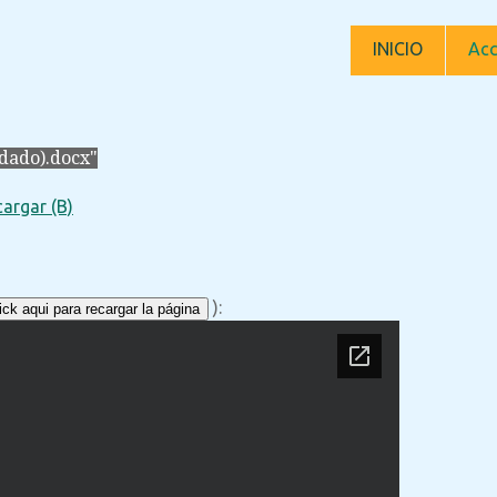
INICIO
Acc
dado).docx"
argar (B)
):
ck aqui para recargar la página