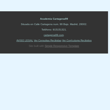
Academia Cartagena99
Situada en
Calle Cartagena num. 99 Bajo
.
Madrid
,
28002
.
Teléfono:
915151321
.
cartagena99.com
.
AVISO LEGAL
Ver Consultas Recibidas
Ver Currículums Recibidos
Site built with
Simple Responsive Template