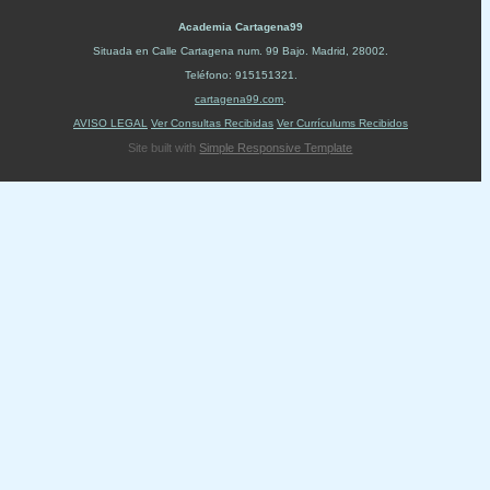
Academia Cartagena99
Situada en
Calle Cartagena num. 99 Bajo
.
Madrid
,
28002
.
Teléfono:
915151321
.
cartagena99.com
.
AVISO LEGAL
Ver Consultas Recibidas
Ver Currículums Recibidos
Site built with
Simple Responsive Template