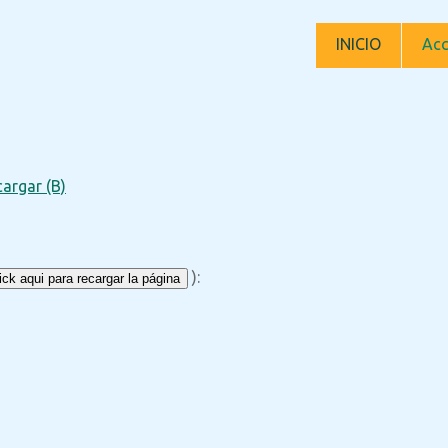
INICIO
Acc
argar (B)
):
ck aqui para recargar la página