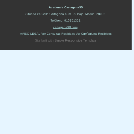
Academia Cartagena99
Situada en
Calle Cartagena num. 99 Bajo
.
Madrid
,
28002
.
Teléfono:
915151321
.
cartagena99.com
.
AVISO LEGAL
Ver Consultas Recibidas
Ver Currículums Recibidos
Site built with
Simple Responsive Template