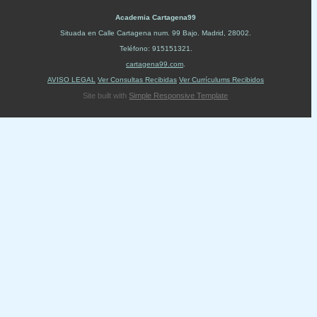
Academia Cartagena99
Situada en
Calle Cartagena num. 99 Bajo
.
Madrid
,
28002
.
Teléfono:
915151321
.
cartagena99.com
.
AVISO LEGAL
Ver Consultas Recibidas
Ver Currículums Recibidos
Site built with
Simple Responsive Template