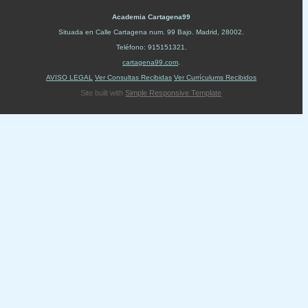
Academia Cartagena99
Situada en
Calle Cartagena num. 99 Bajo
.
Madrid
,
28002
.
Teléfono:
915151321
.
cartagena99.com
.
AVISO LEGAL
Ver Consultas Recibidas
Ver Currículums Recibidos
Site built with
Simple Responsive Template