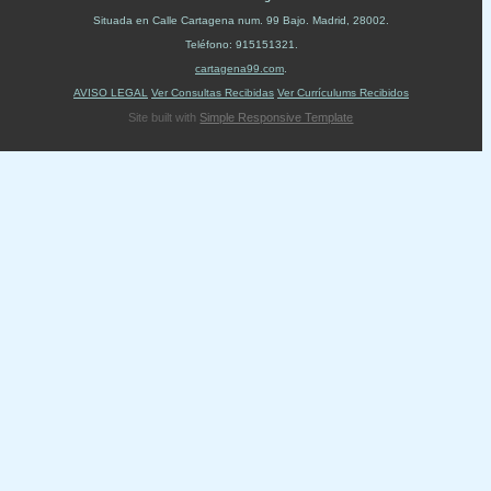
Situada en
Calle Cartagena num. 99 Bajo
.
Madrid
,
28002
.
Teléfono:
915151321
.
cartagena99.com
.
AVISO LEGAL
Ver Consultas Recibidas
Ver Currículums Recibidos
Site built with
Simple Responsive Template