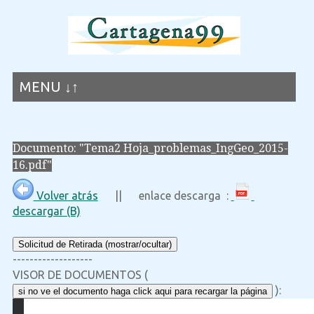
MENU ↓↑
Documento: "Tema2 Hoja_problemas_IngGeo_2015-
16.pdf"
Volver atrás
|| enlace descarga :
descargar (B)
Solicitud de Retirada (mostrar/ocultar)
-------------------
VISOR DE DOCUMENTOS (
):
si no ve el documento haga click aqui para recargar la página