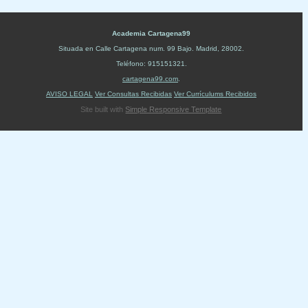
Academia Cartagena99
Situada en
Calle Cartagena num. 99 Bajo
.
Madrid
,
28002
.
Teléfono:
915151321
.
cartagena99.com
.
AVISO LEGAL
Ver Consultas Recibidas
Ver Currículums Recibidos
Site built with
Simple Responsive Template