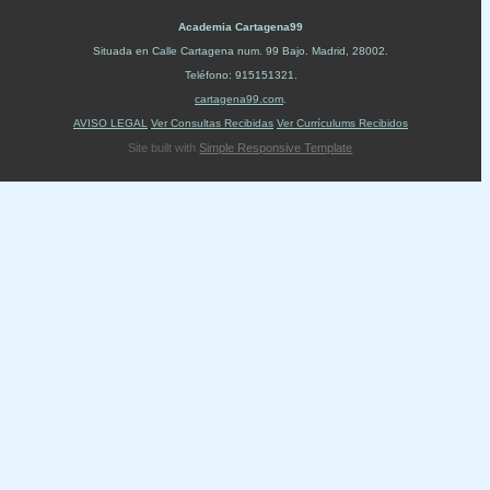
Academia Cartagena99
Situada en
Calle Cartagena num. 99 Bajo
.
Madrid
,
28002
.
Teléfono:
915151321
.
cartagena99.com
.
AVISO LEGAL
Ver Consultas Recibidas
Ver Currículums Recibidos
Site built with
Simple Responsive Template