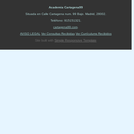
Academia Cartagena99
Situada en
Calle Cartagena num. 99 Bajo
.
Madrid
,
28002
.
Teléfono:
915151321
.
cartagena99.com
.
AVISO LEGAL
Ver Consultas Recibidas
Ver Currículums Recibidos
Site built with
Simple Responsive Template