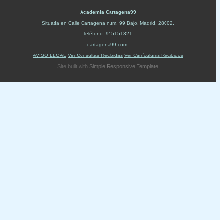
Academia Cartagena99
Situada en
Calle Cartagena num. 99 Bajo
.
Madrid
,
28002
.
Teléfono:
915151321
.
cartagena99.com
.
AVISO LEGAL
Ver Consultas Recibidas
Ver Currículums Recibidos
Site built with
Simple Responsive Template