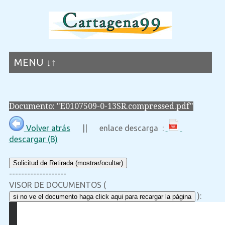
MENU ↓↑
Documento: "E0107509-0-13SR.compressed.pdf"
Volver atrás
|| enlace descarga :
descargar (B)
Solicitud de Retirada (mostrar/ocultar)
-------------------
VISOR DE DOCUMENTOS (
):
si no ve el documento haga click aqui para recargar la página