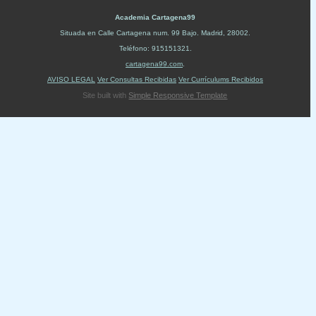
Academia Cartagena99
Situada en
Calle Cartagena num. 99 Bajo
.
Madrid
,
28002
.
Teléfono:
915151321
.
cartagena99.com
.
AVISO LEGAL
Ver Consultas Recibidas
Ver Currículums Recibidos
Site built with
Simple Responsive Template