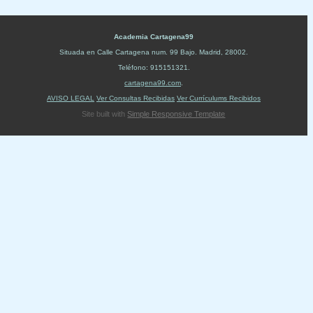
Academia Cartagena99
Situada en
Calle Cartagena num. 99 Bajo
.
Madrid
,
28002
.
Teléfono:
915151321
.
cartagena99.com
.
AVISO LEGAL
Ver Consultas Recibidas
Ver Currículums Recibidos
Site built with
Simple Responsive Template