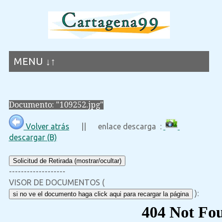
MENU ↓↑
Documento: "109252.jpg"
Volver atrás
|| enlace descarga :
descargar (B)
Solicitud de Retirada (mostrar/ocultar)
-------------------
VISOR DE DOCUMENTOS (
):
si no ve el documento haga click aqui para recargar la página