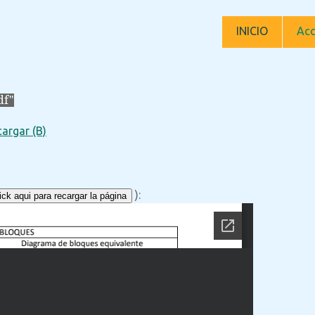
INICIO
Acc
df"
argar (B)
):
ck aqui para recargar la página