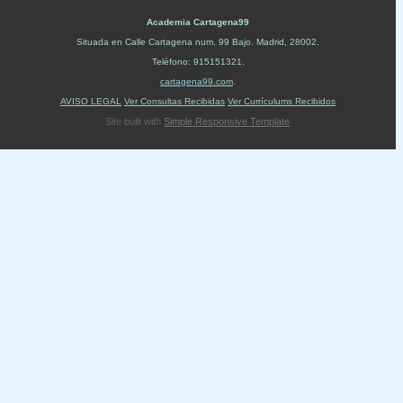
Academia Cartagena99
Situada en
Calle Cartagena num. 99 Bajo
.
Madrid
,
28002
.
Teléfono:
915151321
.
cartagena99.com
.
AVISO LEGAL
Ver Consultas Recibidas
Ver Currículums Recibidos
Site built with
Simple Responsive Template