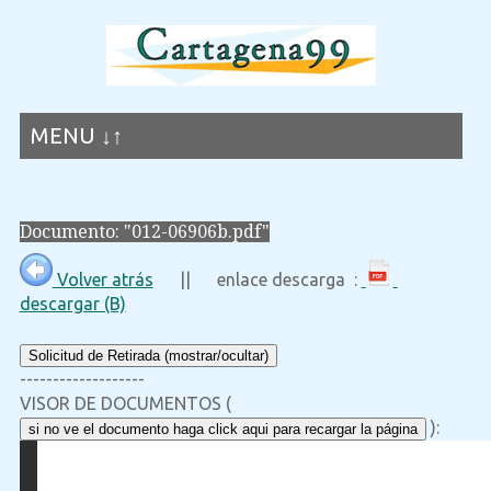
MENU ↓↑
Documento: "012-06906b.pdf"
Volver atrás
|| enlace descarga :
descargar (B)
Solicitud de Retirada (mostrar/ocultar)
-------------------
VISOR DE DOCUMENTOS (
):
si no ve el documento haga click aqui para recargar la página