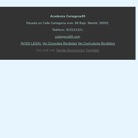
Academia Cartagena99
Situada en
Calle Cartagena num. 99 Bajo
.
Madrid
,
28002
.
Teléfono:
915151321
.
cartagena99.com
.
AVISO LEGAL
Ver Consultas Recibidas
Ver Currículums Recibidos
Site built with
Simple Responsive Template