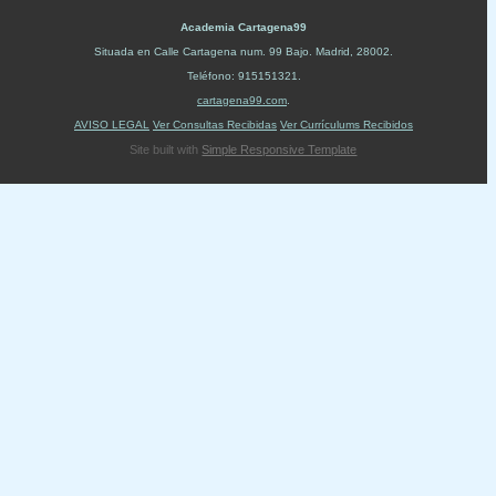
Academia Cartagena99
Situada en
Calle Cartagena num. 99 Bajo
.
Madrid
,
28002
.
Teléfono:
915151321
.
cartagena99.com
.
AVISO LEGAL
Ver Consultas Recibidas
Ver Currículums Recibidos
Site built with
Simple Responsive Template