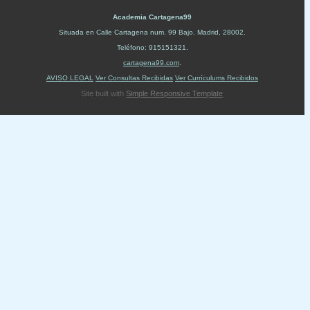
Academia Cartagena99
Situada en
Calle Cartagena num. 99 Bajo
.
Madrid
,
28002
.
Teléfono:
915151321
.
cartagena99.com
.
AVISO LEGAL
Ver Consultas Recibidas
Ver Currículums Recibidos
Site built with
Simple Responsive Template