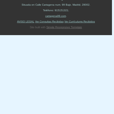
Situada en
Calle Cartagena num. 99 Bajo
.
Madrid
,
28002
.
Teléfono:
915151321
.
cartagena99.com
.
AVISO LEGAL
Ver Consultas Recibidas
Ver Currículums Recibidos
Site built with
Simple Responsive Template