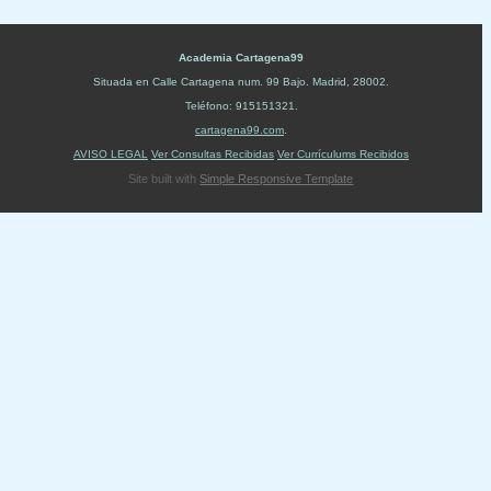
Academia Cartagena99
Situada en
Calle Cartagena num. 99 Bajo
.
Madrid
,
28002
.
Teléfono:
915151321
.
cartagena99.com
.
AVISO LEGAL
Ver Consultas Recibidas
Ver Currículums Recibidos
Site built with
Simple Responsive Template