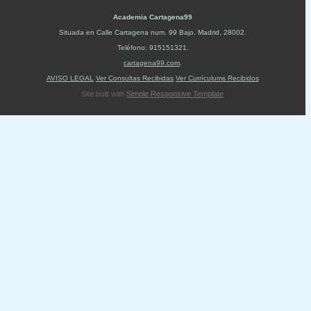
Academia Cartagena99
Situada en
Calle Cartagena num. 99 Bajo
.
Madrid
,
28002
.
Teléfono:
915151321
.
cartagena99.com
.
AVISO LEGAL
Ver Consultas Recibidas
Ver Currículums Recibidos
Site built with
Simple Responsive Template