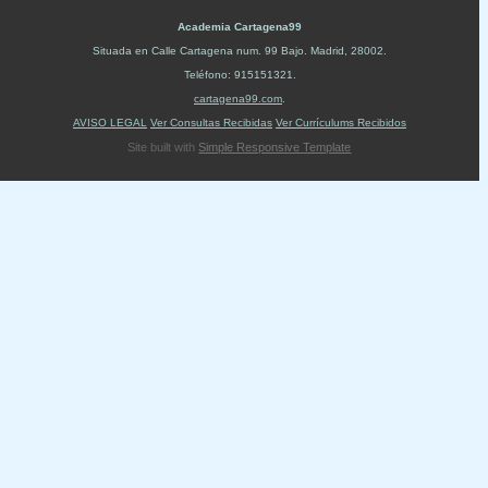
Academia Cartagena99
Situada en
Calle Cartagena num. 99 Bajo
.
Madrid
,
28002
.
Teléfono:
915151321
.
cartagena99.com
.
AVISO LEGAL
Ver Consultas Recibidas
Ver Currículums Recibidos
Site built with
Simple Responsive Template