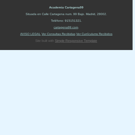
Academia Cartagena99
Situada en
Calle Cartagena num. 99 Bajo
.
Madrid
,
28002
.
Teléfono:
915151321
.
cartagena99.com
.
AVISO LEGAL
Ver Consultas Recibidas
Ver Currículums Recibidos
Site built with
Simple Responsive Template