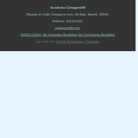
Academia Cartagena99
Situada en
Calle Cartagena num. 99 Bajo
.
Madrid
,
28002
.
Teléfono:
915151321
.
cartagena99.com
.
AVISO LEGAL
Ver Consultas Recibidas
Ver Currículums Recibidos
Site built with
Simple Responsive Template