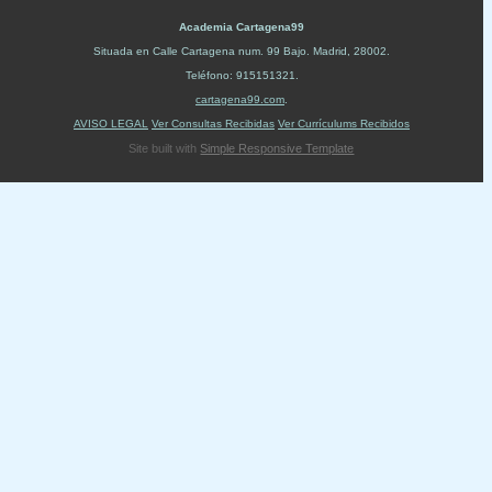
Academia Cartagena99
Situada en
Calle Cartagena num. 99 Bajo
.
Madrid
,
28002
.
Teléfono:
915151321
.
cartagena99.com
.
AVISO LEGAL
Ver Consultas Recibidas
Ver Currículums Recibidos
Site built with
Simple Responsive Template