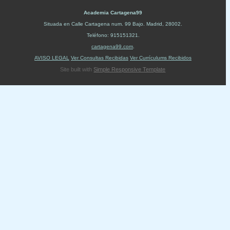
Academia Cartagena99
Situada en
Calle Cartagena num. 99 Bajo
.
Madrid
,
28002
.
Teléfono:
915151321
.
cartagena99.com
.
AVISO LEGAL
Ver Consultas Recibidas
Ver Currículums Recibidos
Site built with
Simple Responsive Template