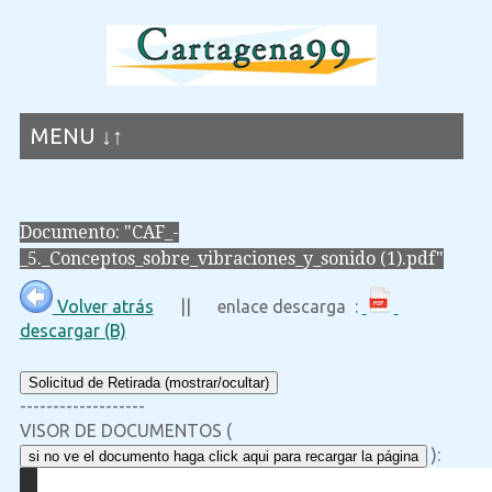
MENU ↓↑
Documento: "CAF_-
_5._Conceptos_sobre_vibraciones_y_sonido (1).pdf"
Volver atrás
|| enlace descarga :
descargar (B)
Solicitud de Retirada (mostrar/ocultar)
-------------------
VISOR DE DOCUMENTOS (
):
si no ve el documento haga click aqui para recargar la página