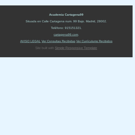
Academia Cartagena99
Situada en
Calle Cartagena num. 99 Bajo
.
Madrid
,
28002
.
Teléfono:
915151321
.
cartagena99.com
.
AVISO LEGAL
Ver Consultas Recibidas
Ver Currículums Recibidos
Site built with
Simple Responsive Template