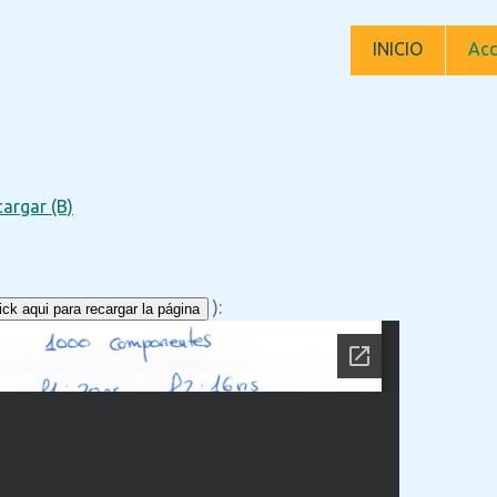
INICIO
Acc
argar (B)
):
ck aqui para recargar la página