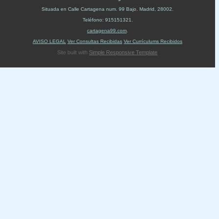
Situada en
Calle Cartagena num. 99 Bajo
.
Madrid
,
28002
.
Teléfono:
915151321
.
cartagena99.com
.
AVISO LEGAL
Ver Consultas Recibidas
Ver Currículums Recibidos
Site built with
Simple Responsive Template