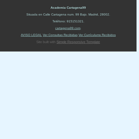
Academia Cartagena99
Situada en
Calle Cartagena num. 99 Bajo
.
Madrid
,
28002
.
Teléfono:
915151321
.
cartagena99.com
.
AVISO LEGAL
Ver Consultas Recibidas
Ver Currículums Recibidos
Site built with
Simple Responsive Template