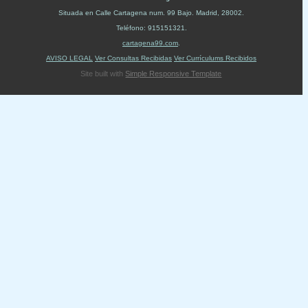
Situada en
Calle Cartagena num. 99 Bajo
.
Madrid
,
28002
.
Teléfono:
915151321
.
cartagena99.com
.
AVISO LEGAL
Ver Consultas Recibidas
Ver Currículums Recibidos
Site built with
Simple Responsive Template