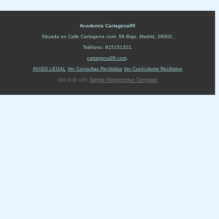
Academia Cartagena99
Situada en
Calle Cartagena num. 99 Bajo
.
Madrid
,
28002
.
Teléfono:
915151321
.
cartagena99.com
.
AVISO LEGAL
Ver Consultas Recibidas
Ver Currículums Recibidos
Site built with
Simple Responsive Template