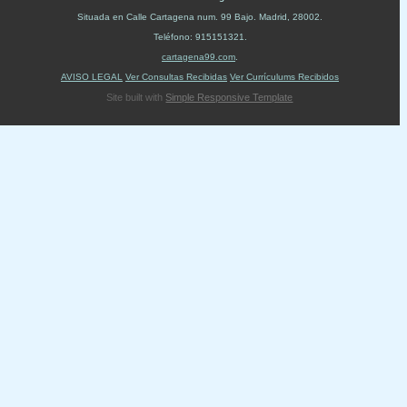
Situada en
Calle Cartagena num. 99 Bajo
.
Madrid
,
28002
.
Teléfono:
915151321
.
cartagena99.com
.
AVISO LEGAL
Ver Consultas Recibidas
Ver Currículums Recibidos
Site built with
Simple Responsive Template