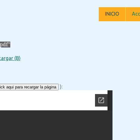
INICIO
Acc
.pdf"
argar (B)
):
ck aqui para recargar la página