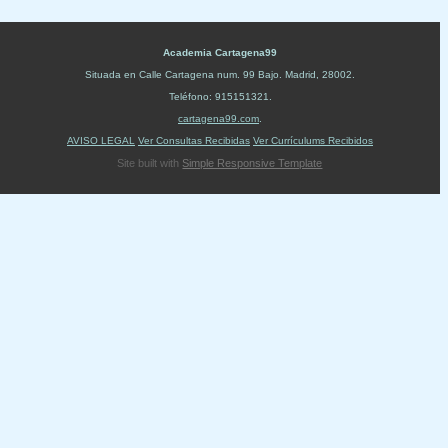
Academia Cartagena99
Situada en
Calle Cartagena num. 99 Bajo
.
Madrid
,
28002
.
Teléfono:
915151321
.
cartagena99.com
.
AVISO LEGAL
Ver Consultas Recibidas
Ver Currículums Recibidos
Site built with
Simple Responsive Template