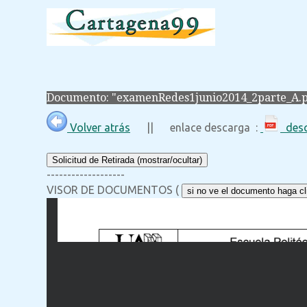
Documento: "examenRedes1junio2014_2parte_A.
Volver atrás
|| enlace descarga :
desc
Solicitud de Retirada (mostrar/ocultar)
-------------------
VISOR DE DOCUMENTOS (
si no ve el documento haga cli