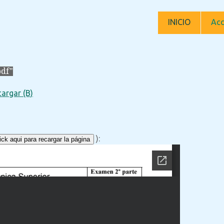
INICIO
Acc
pdf"
argar (B)
):
ck aqui para recargar la página