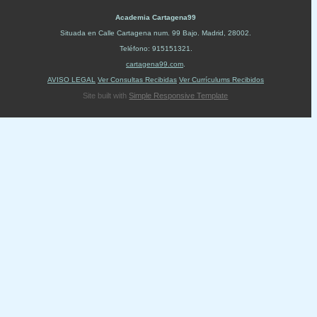
Academia Cartagena99
Situada en
Calle Cartagena num. 99 Bajo
.
Madrid
,
28002
.
Teléfono:
915151321
.
cartagena99.com
.
AVISO LEGAL
Ver Consultas Recibidas
Ver Currículums Recibidos
Site built with
Simple Responsive Template