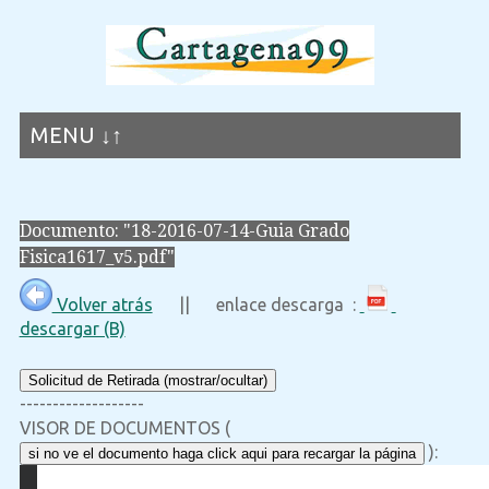
MENU ↓↑
Documento: "18-2016-07-14-Guia Grado
Fisica1617_v5.pdf"
Volver atrás
|| enlace descarga :
descargar (B)
Solicitud de Retirada (mostrar/ocultar)
-------------------
VISOR DE DOCUMENTOS (
):
si no ve el documento haga click aqui para recargar la página