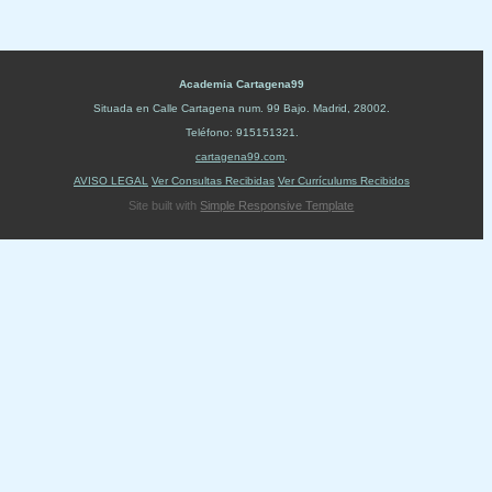
Academia Cartagena99
Situada en
Calle Cartagena num. 99 Bajo
.
Madrid
,
28002
.
Teléfono:
915151321
.
cartagena99.com
.
AVISO LEGAL
Ver Consultas Recibidas
Ver Currículums Recibidos
Site built with
Simple Responsive Template