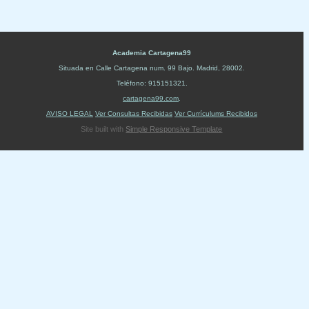
Academia Cartagena99
Situada en
Calle Cartagena num. 99 Bajo
.
Madrid
,
28002
.
Teléfono:
915151321
.
cartagena99.com
.
AVISO LEGAL
Ver Consultas Recibidas
Ver Currículums Recibidos
Site built with
Simple Responsive Template