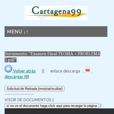
MENU ↓↑
Documento: "Examen Final TEORIA + PROBLEMA
2.pdf"
Volver atrás
|| enlace descarga :
descargar (B)
Solicitud de Retirada (mostrar/ocultar)
-------------------
VISOR DE DOCUMENTOS (
):
si no ve el documento haga click aqui para recargar la página