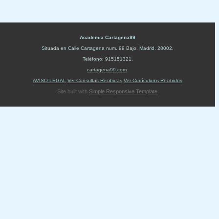
Academia Cartagena99
Situada en
Calle Cartagena num. 99 Bajo
.
Madrid
,
28002
.
Teléfono:
915151321
.
cartagena99.com
.
AVISO LEGAL
Ver Consultas Recibidas
Ver Currículums Recibidos
Site built with
Simple Responsive Template