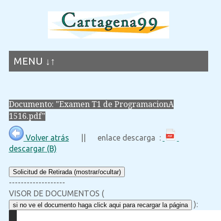
MENU ↓↑
Documento: "Examen T1 de ProgramacionA
1516.pdf"
Volver atrás
|| enlace descarga :
descargar (B)
Solicitud de Retirada (mostrar/ocultar)
-------------------
VISOR DE DOCUMENTOS (
):
si no ve el documento haga click aqui para recargar la página